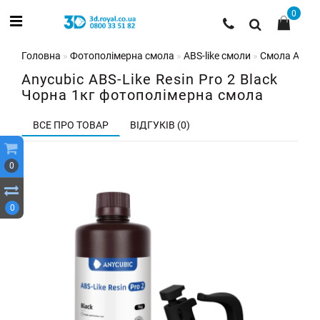
0
Головна
Фотополімерна смола
ABS-like смоли
Смола Anycub
Anycubic ABS-Like Resin Pro 2 Black
Чорна 1кг фотополімерна смола
ВСЕ ПРО ТОВАР
ВІДГУКІВ (0)
0
0