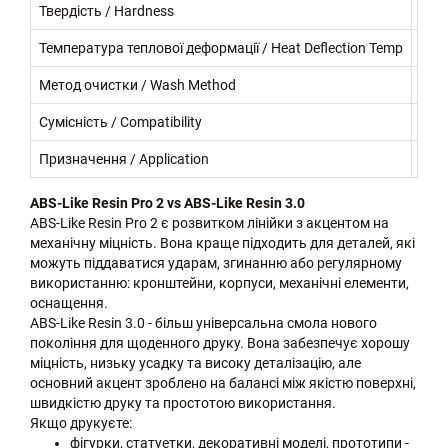
Твердість / Hardness
~82
Температура теплової деформації / Heat Deflection Temp
~60
Метод очистки / Wash Method
IPA 
Сумісність / Compatibility
LCD
Призначення / Application
Прот
ABS-Like Resin Pro 2 vs ABS-Like Resin 3.0
ABS-Like Resin Pro 2 є розвитком лінійки з акцентом на
механічну міцність. Вона краще підходить для деталей, які
можуть піддаватися ударам, згинанню або регулярному
використанню: кронштейни, корпуси, механічні елементи,
оснащення.
ABS-Like Resin 3.0 - більш універсальна смола нового
покоління для щоденного друку. Вона забезпечує хорошу
міцність, низьку усадку та високу деталізацію, але
основний акцент зроблено на балансі між якістю поверхні,
швидкістю друку та простотою використання.
Якщо друкуєте:
фігурки, статуетки, декоративні моделі, прототипи -