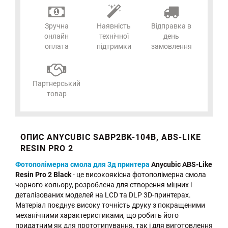
Зручна
Наявність
Відправка в
онлайн
технічної
день
оплата
підтримки
замовлення
Партнерський
товар
ОПИС ANYCUBIC SABP2BK-104B, ABS-LIKE
RESIN PRO 2
Фотополімерна смола для 3д принтера
Anycubic ABS-Like
Resin Pro 2 Black
- це високоякісна фотополімерна смола
чорного кольору, розроблена для створення міцних і
деталізованих моделей на LCD та DLP 3D-принтерах.
Матеріал поєднує високу точність друку з покращеними
механічними характеристиками, що робить його
придатним як для прототипування, так і для виготовлення