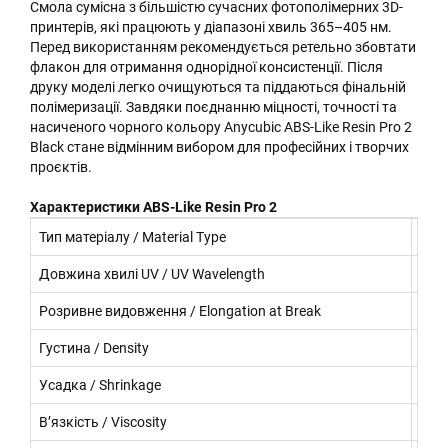
Смола сумісна з більшістю сучасних фотополімерних 3D-
принтерів, які працюють у діапазоні хвиль 365–405 нм.
Перед використанням рекомендується ретельно збовтати
флакон для отримання однорідної консистенції. Після
друку моделі легко очищуються та піддаються фінальній
полімеризації. Завдяки поєднанню міцності, точності та
насиченого чорного кольору Anycubic ABS-Like Resin Pro 2
Black стане відмінним вибором для професійних і творчих
проєктів.
Характеристики ABS-Like Resin Pro 2
Тип матеріалу / Material Type
Фото
Довжина хвилі UV / UV Wavelength
365
Розривне видовження / Elongation at Break
35–
Густина / Density
~1.1
Усадка / Shrinkage
~4.
В’язкість / Viscosity
~30