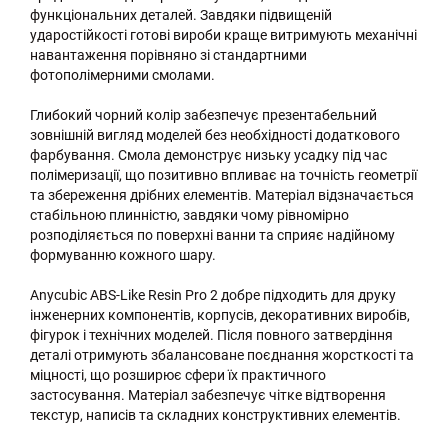
функціональних деталей. Завдяки підвищеній
ударостійкості готові вироби краще витримують механічні
навантаження порівняно зі стандартними
фотополімерними смолами.
Глибокий чорний колір забезпечує презентабельний
зовнішній вигляд моделей без необхідності додаткового
фарбування. Смола демонструє низьку усадку під час
полімеризації, що позитивно впливає на точність геометрії
та збереження дрібних елементів. Матеріал відзначається
стабільною плинністю, завдяки чому рівномірно
розподіляється по поверхні ванни та сприяє надійному
формуванню кожного шару.
Anycubic ABS-Like Resin Pro 2 добре підходить для друку
інженерних компонентів, корпусів, декоративних виробів,
фігурок і технічних моделей. Після повного затвердіння
деталі отримують збалансоване поєднання жорсткості та
міцності, що розширює сфери їх практичного
застосування. Матеріал забезпечує чітке відтворення
текстур, написів та складних конструктивних елементів.