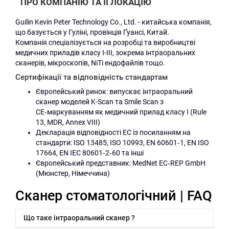
ПРО КОМПАНІЮ ТА ЇЇ ЛОКАЦІЮ
Guilin Kevin Peter Technology Co., Ltd. - китайська компанія,
що базується у Гуліні, провінція Ґуансі, Китай.
Компанія спеціалізується на розробці та виробництві
медичних приладів класу I-III, зокрема інтраоральних
сканерів, мікроскопів, NiTi ендофайлів тощо.
Сертифікації та відповідність стандартам
Європейський ринок: випускає інтраоральний
сканер моделей K-Scan та Smile Scan з
CE‑маркуванням як медичний прилад класу I (Rule
13, MDR, Annex VIII)
Декларація відповідності EC із посиланням на
стандарти: ISO 13485, ISO 10993, EN 60601‑1, EN ISO
17664, EN IEC 80601‑2‑60 та інші
Європейський представник: MedNet EC‑REP GmbH
(Мюнстер, Німеччина)
Cканер стоматологічний | FAQ
Що таке інтраоральний сканер ?