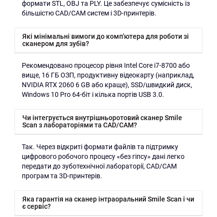
формати STL, OBJ та PLY. Це забезпечує сумісність із
більшістю CAD/CAM систем і 3D-принтерів.
Які мінімальні вимоги до комп'ютера для роботи зі
сканером для зубів?
Рекомендовано процесор рівня Intel Core i7-8700 або
вище, 16 ГБ ОЗП, продуктивну відеокарту (наприклад,
NVIDIA RTX 2060 6 GB або краще), SSD/швидкий диск,
Windows 10 Pro 64-біт і кілька портів USB 3.0.
Чи інтегрується внутрішньоротовий сканер Smile
Scan з лабораторіями та CAD/CAM?
Так. Через відкриті формати файлів та підтримку
цифрового робочого процесу «без гіпсу» дані легко
передати до зуботехнічної лабораторії, CAD/CAM
програм та 3D-принтерів.
Яка гарантія на сканер інтраоральний Smile Scan і чи
є сервіс?