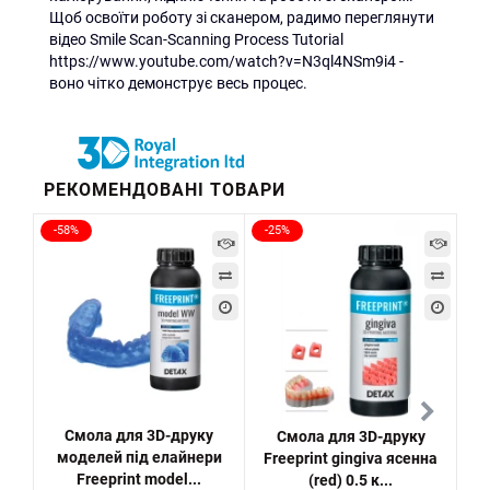
Щоб освоїти роботу зі сканером, радимо переглянути
відео Smile Scan-Scanning Process Tutorial
https://www.youtube.com/watch?v=N3ql4NSm9i4 -
воно чітко демонструє весь процес.
РЕКОМЕНДОВАНІ ТОВАРИ
-58%
-25%
Смола для 3D-друку
Смола для 3D-друку
моделей під елайнери
Freeprint gingiva ясенна
Fre
Freeprint model...
(red) 0.5 к...