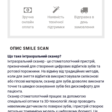
Зручна
Наявність
Відправка в
онлайн
технічної
день
оплата
підтримки
замовлення
ОПИС SMILE SCAN
Що таке інтраоральний сканер?
Інтраоральний сканер - це стоматологічний пристрій,
призначений для створення цифрових відбитків зубів та
ротової порожнини. На відміну від традиційних методів,
коли для зняття відбитків використовували силіконові
або гіпсові матеріали, сканер для зубів дозволяє виконати
точне та швидке сканування зубів без дискомфорту для
пацієнта.
Сканер стоматологічний працює за допомогою
спеціальної оптики та 3D-технологій: лікар проводить
невеликим датчиком по поверхні зубів, і пристрій створює
детальну тривимірну модель у цифровому форматі. Це