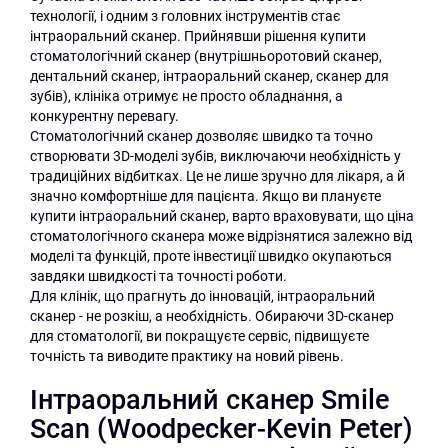
технології, і одним з головних інструментів стає
інтраоральний сканер. Прийнявши рішення купити
стоматологічний сканер (внутрішньоротовий сканер,
дентальний сканер, інтраоральний сканер, сканер для
зубів), клініка отримує не просто обладнання, а
конкурентну перевагу.
Стоматологічний сканер дозволяє швидко та точно
створювати 3D-моделі зубів, виключаючи необхідність у
традиційних відбитках. Це не лише зручно для лікаря, а й
значно комфортніше для пацієнта. Якщо ви плануєте
купити інтраоральний сканер, варто враховувати, що ціна
стоматологічного сканера може відрізнятися залежно від
моделі та функцій, проте інвестиції швидко окупаються
завдяки швидкості та точності роботи.
Для клінік, що прагнуть до інновацій, інтраоральний
сканер - не розкіш, а необхідність. Обираючи 3D-сканер
для стоматології, ви покращуєте сервіс, підвищуєте
точність та виводите практику на новий рівень.
Інтраоральний сканер Smile
Scan (Woodpecker-Kevin Peter)