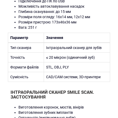
Підключення до ПК по USB
Можливість автоклавування насадок
Глибина сканування: до 15 мм
Розміри поля огляду: 16х14 мм, 12х12 мм
Розміри пристрою: 173х46х36 мм
Вага: 251 г
Параметр
Значення
Тип сканера
Інтраоральний сканер для зубів
Точність
≤ 20 мікрон (одиничний зуб)
Формати файлів
STL, OBJ, PLY
Сумісність
CAD/CAM системи, 3D-принтери
ІНТРАОРАЛЬНИЙ СКАНЕР SMILE SCAN.
ЗАСТОСУВАННЯ
Виготовлення коронок, мостів, вінірів
Виготовлення зубних імплантів
Ортодонтія (вирівнювання зубів)