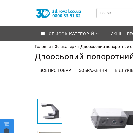
СПИСОК КАТЕГОРІЙ
АКЦІЇ
ПР
Головна
3d сканери
Двоосьовий поворотний стіл
Двоосьовий поворотний с
ВСЕ ПРО ТОВАР
ЗОБРАЖЕННЯ
ВІДГУКІВ
0