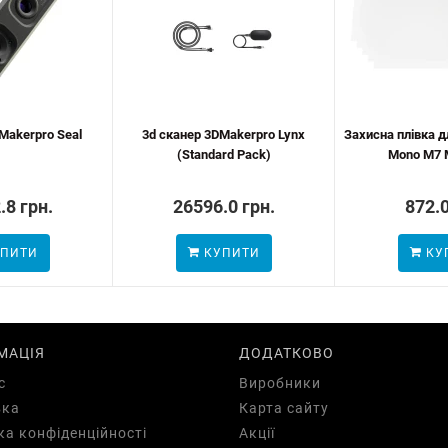
Makerpro Seal
3d сканер 3DMakerpro Lynx
Захисна плівка д
(Standard Pack)
Mono M7 
.8 грн.
26596.0 грн.
872.0
ПИТИ
КУПИТИ
КУ
МАЦІЯ
ДОДАТКОВО
с
Виробники
вка
Карта сайту
ка конфіденційності
Акції