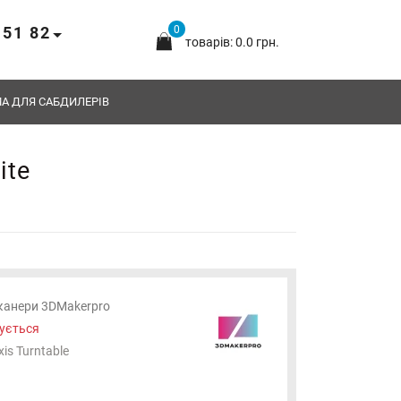
 51 82
0
товарів: 0.0 грн.
А ДЛЯ САБДИЛЕРІВ
ite
канери 3DMakerpro
ується
xis Turntable