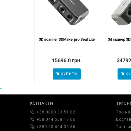
3D scanner 3DMakerpro Seal Lite
3d сканер 3D
15696.0 грн.
34792
КУПИТИ
КУ
..
КОНТАКТИ
ІНФОР
+38 0800 33 51 82
Про на
+38 044 538 17 86
Доста
+380 50 404 06 86
Політи