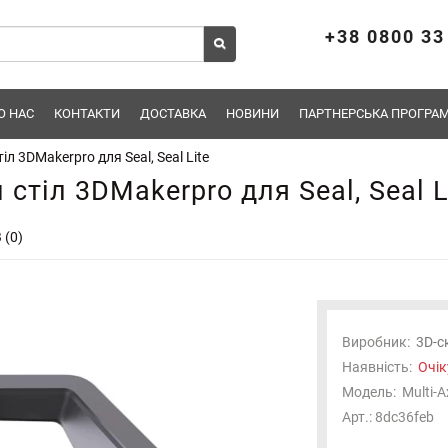
+38 0800 33
О НАС
КОНТАКТИ
ДОСТАВКА
НОВИНИ
ПАРТНЕРСЬКА ПРОГРАМ
 3DMakerpro для Seal, Seal Lite
тіл 3DMakerpro для Seal, Seal L
 (0)
Виробник:
3D-с
Наявність:
Очік
Модель:
Multi-A
Арт.: 8dc36feb