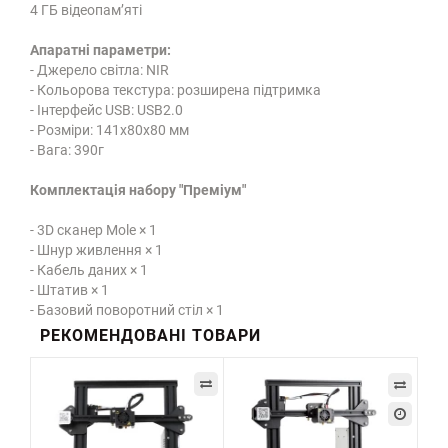
4 ГБ відеопам’яті
Апаратні параметри:
- Джерело світла: NIR
- Кольорова текстура: розширена підтримка
- Інтерфейс USB: USB2.0
- Розміри: 141x80x80 мм
- Вага: 390г
Комплектація набору "Преміум"
- 3D сканер Mole × 1
- Шнур живлення × 1
- Кабель даних × 1
- Штатив × 1
- Базовий поворотний стіл × 1
РЕКОМЕНДОВАНІ ТОВАРИ