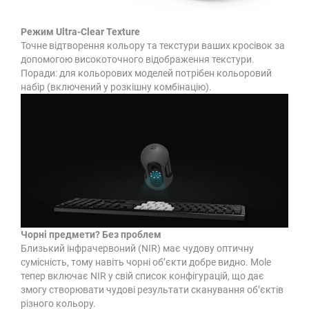
Режим Ultra-Clear Texture
Точне відтворення кольору та текстури ваших кросівок за
допомогою високоточного відображення текстури.
Поради: для кольорових моделей потрібен кольоровий
набір (включений у розкішну комбінацію).
Чорні предмети? Без проблем
Близький інфрачервоний (NIR) має чудову оптичну
сумісність, тому навіть чорні об’єкти добре видно. Mole
тепер включає NIR у свій список конфігурацій, що дає
змогу створювати чудові результати сканування об’єктів
різного кольору.