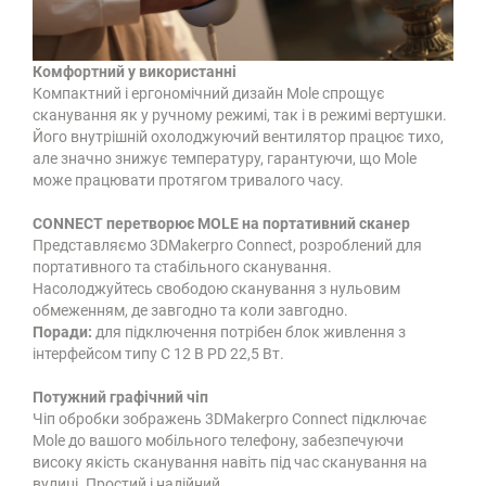
Комфортний у використанні
Компактний і ергономічний дизайн Mole спрощує
сканування як у ручному режимі, так і в режимі вертушки.
Його внутрішній охолоджуючий вентилятор працює тихо,
але значно знижує температуру, гарантуючи, що Mole
може працювати протягом тривалого часу.
CONNECT перетворює MOLE на портативний сканер
Представляємо 3DMakerpro Connect, розроблений для
портативного та стабільного сканування.
Насолоджуйтесь свободою сканування з нульовим
обмеженням, де завгодно та коли завгодно.
Поради:
для підключення потрібен блок живлення з
інтерфейсом типу C 12 В PD 22,5 Вт.
Потужний графічний чіп
Чіп обробки зображень 3DMakerpro Connect підключає
Mole до вашого мобільного телефону, забезпечуючи
високу якість сканування навіть під час сканування на
вулиці. Простий і надійний