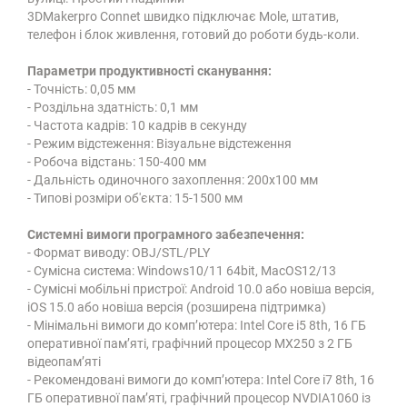
3DMakerpro Connet швидко підключає Mole, штатив,
телефон і блок живлення, готовий до роботи будь-коли.
Параметри продуктивності сканування:
- Точність: 0,05 мм
- Роздільна здатність: 0,1 мм
- Частота кадрів: 10 кадрів в секунду
- Режим відстеження: Візуальне відстеження
- Робоча відстань: 150-400 мм
- Дальність одиночного захоплення: 200x100 мм
- Типові розміри об'єкта: 15-1500 мм
Системні вимоги програмного забезпечення:
- Формат виводу: OBJ/STL/PLY
- Сумісна система: Windows10/11 64bit, MacOS12/13
- Сумісні мобільні пристрої: Android 10.0 або новіша версія,
iOS 15.0 або новіша версія (розширена підтримка)
- Мінімальні вимоги до комп’ютера: Intel Core i5 8th, 16 ГБ
оперативної пам’яті, графічний процесор MX250 з 2 ГБ
відеопам’яті
- Рекомендовані вимоги до комп’ютера: Intel Core i7 8th, 16
ГБ оперативної пам’яті, графічний процесор NVDIA1060 із