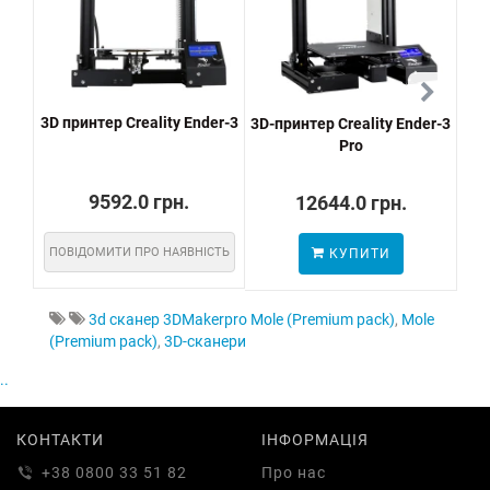
3D принтер Creality Ender-3
3D-принтер Creality Ender-3
3d 
Pro
9592.0 грн.
12644.0 грн.
ПОВІДОМИТИ ПРО НАЯВНІСТЬ
КУПИТИ
3d сканер 3DMakerpro Mole (Premium pack)
,
Mole
(Premium pack)
,
3D-сканери
..
КОНТАКТИ
ІНФОРМАЦІЯ
+38 0800 33 51 82
Про нас