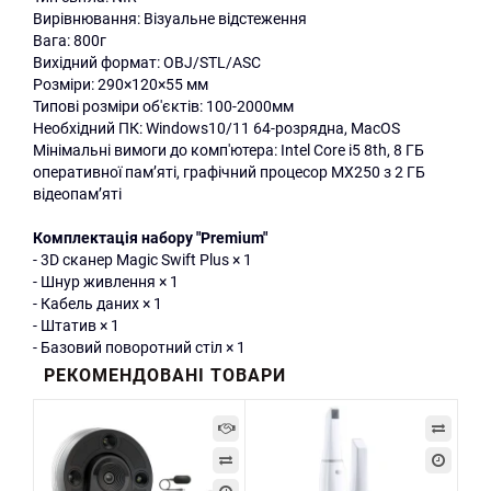
Вирівнювання: Візуальне відстеження
Вага: 800г
Вихідний формат: OBJ/STL/ASC
Розміри: 290×120×55 мм
Типові розміри об'єктів: 100-2000мм
Необхідний ПК: Windows10/11 64-розрядна, MacOS
Мінімальні вимоги до комп'ютера: Intel Core i5 8th, 8 ГБ
оперативної пам’яті, графічний процесор MX250 з 2 ГБ
відеопам’яті
Комплектація набору "Premium"
- 3D сканер Magic Swift Plus × 1
- Шнур живлення × 1
- Кабель даних × 1
- Штатив × 1
- Базовий поворотний стіл × 1
РЕКОМЕНДОВАНІ ТОВАРИ