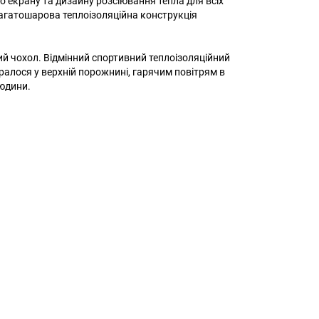
го екрану та дизайну розсіювання тепла для всіх
багатошарова теплоізоляційна конструкція
й чохол. Відмінний спортивний теплоізоляційний
бралося у верхній порожнині, гарячим повітрям в
людини.