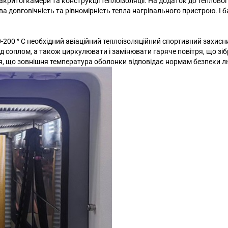
акритої камери та конструкції теплоізоляції. На додаток до теплово
а довговічність та рівномірність тепла нагрівального пристрою. І 
00 ° C необхідний авіаційний теплоізоляційний спортивний захисни
ад соплом, а також циркулювати і замінювати гаряче повітря, що зі
я, що зовнішня температура оболонки відповідає нормам безпеки 