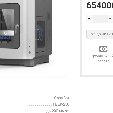
654000
Електронна пошта
*
Підписатися
ПОВІДОМИТИ 
Зручна онла
оплата
CreatBot
PEEK-250
до 200 мм/с.