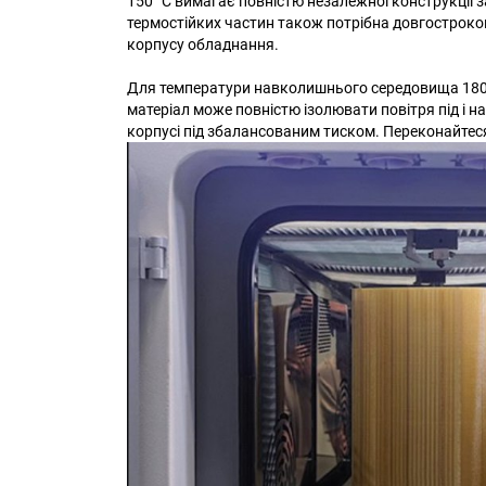
150 °C вимагає повністю незалежної конструкції з
термостійких частин також потрібна довгостроков
корпусу обладнання.
Для температури навколишнього середовища 180-2
матеріал може повністю ізолювати повітря під і н
корпусі під збалансованим тиском. Переконайтес