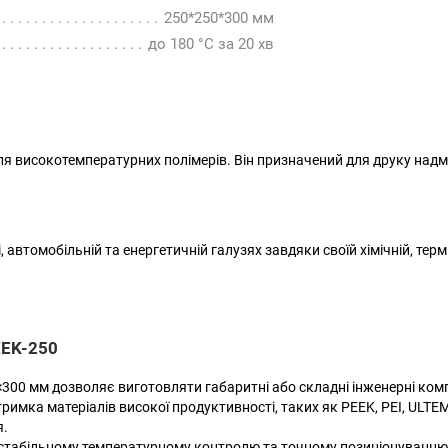
250*250*300 мм
до 180 °C за 20 хв
ля високотемпературних полімерів. Він призначений для друку надм
 автомобільній та енергетичній галузях завдяки своїй хімічній, термі
EK-250
00 мм дозволяє виготовляти габаритні або складні інженерні комп
римка матеріалів високої продуктивності, таких як PEEK, PEI, ULTE
я.
табільному температурному контролю та точному позиціонуванню, 