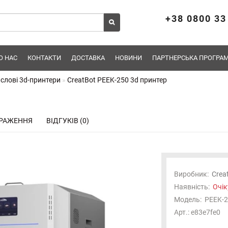
+38 0800 33
О НАС
КОНТАКТИ
ДОСТАВКА
НОВИНИ
ПАРТНЕРСЬКА ПРОГРАМ
слові 3d-принтери
CreatBot PEEK-250 3d принтер
РАЖЕННЯ
ВІДГУКІВ (0)
Виробник:
Crea
Наявність:
Очік
Модель:
PEEK-2
Отримуйте першими новини про надходження,
Арт.: e83e7fe0
підписуйтесь!