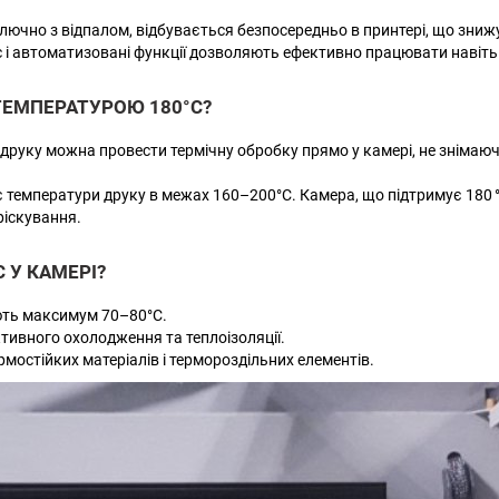
ючно з відпалом, відбувається безпосередньо в принтері, що зниж
 і автоматизовані функції дозволяють ефективно працювати навіть 
ТЕМПЕРАТУРОЮ 180°C?
 друку можна провести термічну обробку прямо у камері, не знімаю
 температури друку в межах 160–200°C. Камера, що підтримує 180 °C
ріскування.
 У КАМЕРІ?
ують максимум 70–80°C.
тивного охолодження та теплоізоляції.
мостійких матеріалів і термороздільних елементів.