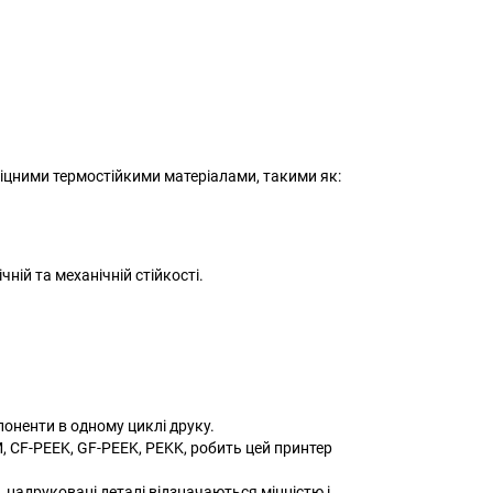
іцними термостійкими матеріалами, такими як:
чній та механічній стійкості.
оненти в одному циклі друку.
M, CF-PEEK, GF-PEEK, PEKK, робить цей принтер
надруковані деталі відзначаються міцністю і