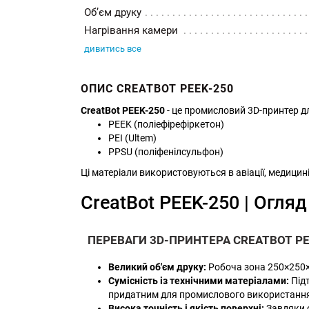
Об’єм друку
Нагрівання камери
дивитись все
ОПИС CREATBOT PEEK-250
CreatBot PEEK-250
- це промисловий 3D-принтер д
PEEK (поліефірефіркетон)
PEI (Ultem)
PPSU (поліфенілсульфон)
Ці матеріали використовуються в авіації, медицині,
CreatBot PEEK-250 | Огляд
ПЕРЕВАГИ 3D-ПРИНТЕРА CREATBOT PE
Великий об'єм друку:
Робоча зона 250×250×3
Сумісність із технічними матеріалами:
Підт
придатним для промислового використанн
Висока точність і якість поверхні:
Завдяки с