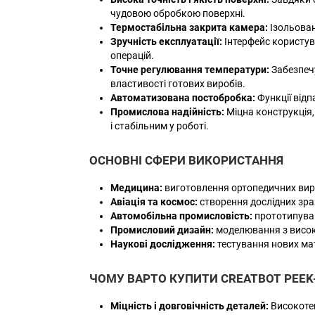
чудовою обробкою поверхні.
Термостабільна закрита камера:
Ізольован
Зручність експлуатації:
Інтерфейс користув
операцій.
Точне регулювання температури:
Забезпечу
властивості готових виробів.
Автоматизована постобробка:
Функції відп
Промислова надійність:
Міцна конструкція
і стабільним у роботі.
ОСНОВНІ СФЕРИ ВИКОРИСТАННЯ
Медицина:
виготовлення ортопедичних вироб
Авіація та космос:
створення дослідних зраз
Автомобільна промисловість:
прототипуван
Промисловий дизайн:
моделювання з високо
Наукові дослідження:
тестування нових мат
ЧОМУ ВАРТО КУПИТИ CREATBOT PEEK
Міцність і довговічність деталей:
Високотем