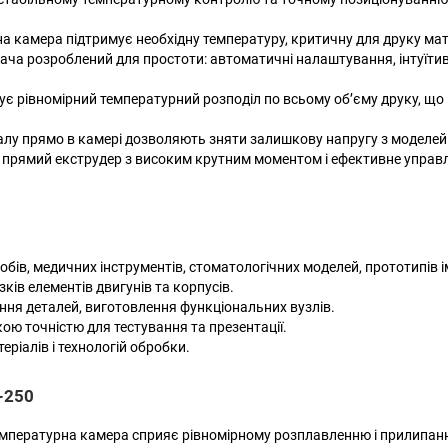
а камера підтримує необхідну температуру, критичну для друку мат
ача розроблений для простоти: автоматичні налаштування, інтуїтив
є рівномірний температурний розподіл по всьому об’єму друку, що 
алу прямо в камері дозволяють зняти залишкову напругу з моделей
, прямий екструдер з високим крутним моментом і ефективне управ
ів, медичних інструментів, стоматологічних моделей, прототипів і
ків елементів двигунів та корпусів.
ня деталей, виготовлення функціональних вузлів.
ю точністю для тестування та презентації.
еріалів і технологій обробки.
-250
пературна камера сприяє рівномірному розплавленню і прилипання