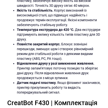
пластику, забезпечує високу якість на високій
швидкості. Точність 3D друку сягає 40 мікрон.
Якість та стабільність.
Корпус виконаний із
високоміцної сталі, що підвищує надійність і
продовжує термін експлуатації. Якісні компоненти
забезпечують стабільну роботу.
Температура екструдера до 420 °C.
Два екструдери
підтримують велику кількість типів пластику для 3D
друку.
Повністю закритий корпус.
Блокує зовнішні
перешкоди, зменшує шум і створює рівномірний
режим для стабільної роботи з деякими видами
пластику (ABS, PC, PA тощо).
Відновлення друку у разі вимкнення живлення.
Принтер запам’ятовує поточну позицію та зберігає
дані друку. Після відновлення живлення друк
продовжується з місця зупинки.
Датчик подачі пластику.
Якщо філамент закінчився,
принтер призупинить роботу та видасть
попереджувальний сигнал.
CreatBot F430 | Комплектація