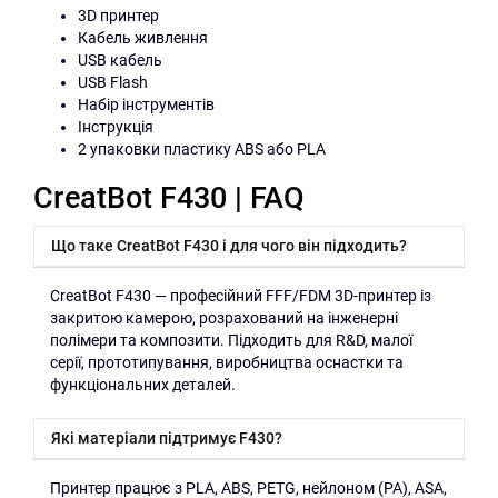
3D принтер
Кабель живлення
USB кабель
USB Flash
Набір інструментів
Інструкція
2 упаковки пластику ABS або PLA
CreatBot F430 | FAQ
Що таке CreatBot F430 і для чого він підходить?
CreatBot F430 — професійний FFF/FDM 3D-принтер із
закритою камерою, розрахований на інженерні
полімери та композити. Підходить для R&D, малої
серії, прототипування, виробництва оснастки та
функціональних деталей.
Які матеріали підтримує F430?
Принтер працює з PLA, ABS, PETG, нейлоном (PA), ASA,