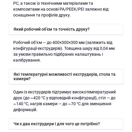
PC, а також із технічними матеріалами та
композитами на основі PA/PEEK/PEI залежно від
оснащення та профілів друку.
Який робочий об’єм та точність друку?
Робочий об’єм — до 400×300×300 мм (залежить від
конфігурації екструдерів). Товщина шару від 0,04 мм
за умови правильно підібраних налаштувань і
калібрування.
Які температурні можливості екструдерів, стола та
камери?
Один із екструдерів підтримує високотемпературний
друк (до ~420 °C у відповідній конфігурації), стіл — до
~140 °C, нагрів камери — до ~70 °C для зменшення
деформацій.
Чи є два екструдери і для чого це потрібно?