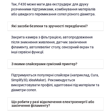
Так, F430 може мати два екструдери: для друку
розчинними підтримками, комбінування матеріалів
або швидкого перемикання сопел різного діаметра.
Які засоби безпеки та зручності передбачені?
Закрита камера з фільтрацією, автопродовження
після зникнення живлення, датчик закінчення
філаменту, автолевелінг столу, сенсорний екран та
інші сервісні функції.
З якими слайсерами сумісний принтер?
Підтримуються популярні слайсери (наприклад, Cura,
Simplify3D, ideaMaker). Рекомендується
використовувати профілі, адаптовані під матеріали та
діаметри сопел.
Що робити у разі відключення електроенергії або
закінчення філаменту?