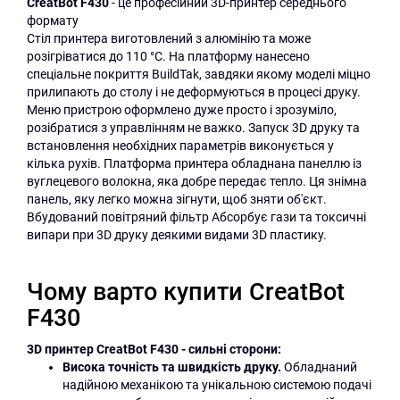
CreatBot F430
- це професійний 3D-принтер середнього
формату
Стіл принтера виготовлений з алюмінію та може
розігріватися до 110 °C. На платформу нанесено
спеціальне покриття BuildTak, завдяки якому моделі міцно
прилипають до столу і не деформуються в процесі друку.
Меню пристрою оформлено дуже просто і зрозуміло,
розібратися з управлінням не важко. Запуск 3D друку та
встановлення необхідних параметрів виконується у
кілька рухів. Платформа принтера обладнана панеллю із
вуглецевого волокна, яка добре передає тепло. Ця знімна
панель, яку легко можна зігнути, щоб зняти об'єкт.
Вбудований повітряний фільтр Абсорбує гази та токсичні
випари при 3D друку деякими видами 3D пластику.
Чому варто купити CreatBot
F430
3D принтер CreatBot F430 - сильні сторони:
Висока точність та швидкість друку.
Обладнаний
надійною механікою та унікальною системою подачі