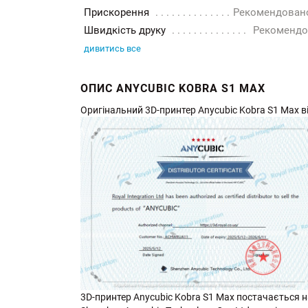
Прискорення
Рекомендовано
Швидкість друку
Рекомендо
дивитись все
ОПИС ANYCUBIC KOBRA S1 MAX
Оригінальний 3D-принтер Anycubic Kobra S1 Max від
3D-принтер Anycubic Kobra S1 Max постачається на