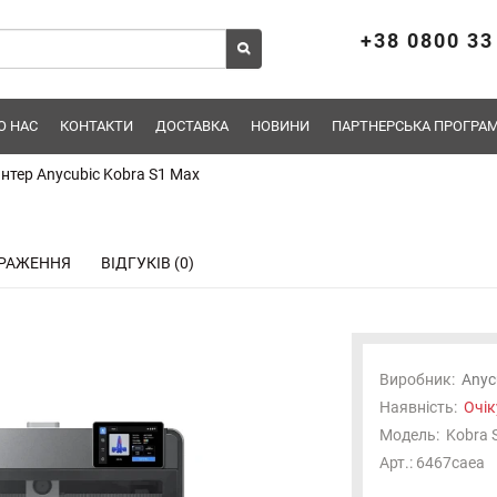
+38 0800 33
О НАС
КОНТАКТИ
ДОСТАВКА
НОВИНИ
ПАРТНЕРСЬКА ПРОГРАМ
нтер Anycubic Kobra S1 Max
РАЖЕННЯ
ВІДГУКІВ (0)
Виробник:
Anyc
Наявність:
Очік
Модель:
Kobra 
Отримуйте першими новини про надходження,
Арт.: 6467caea
підписуйтесь!