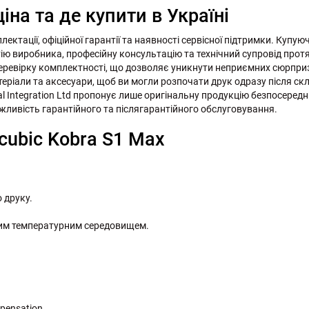
іна та де купити в Україні
ектації, офіційної гарантії та наявності сервісної підтримки. Купуюч
ію виробника, професійну консультацію та технічний супровід протя
еревірку комплектності, що дозволяє уникнути неприємних сюрприз
еріали та аксесуари, щоб ви могли розпочати друк одразу після с
yal Integration Ltd пропонує лише оригінальну продукцію безпосередн
жливість гарантійного та післягарантійного обслуговування.
cubic Kobra S1 Max
 друку.
ним температурним середовищем.
pensation.