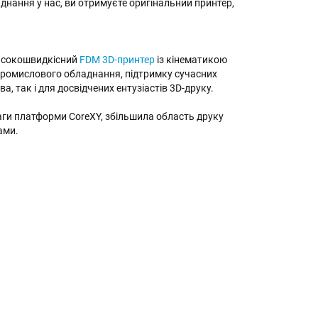
днання у нас, ви отримуєте оригінальний принтер,
високошвидкісний
FDM 3D-принтер
із кінематикою
промислового обладнання, підтримку сучасних
, так і для досвідчених ентузіастів 3D-друку.
ваги платформи CoreXY, збільшила область друку
ами.