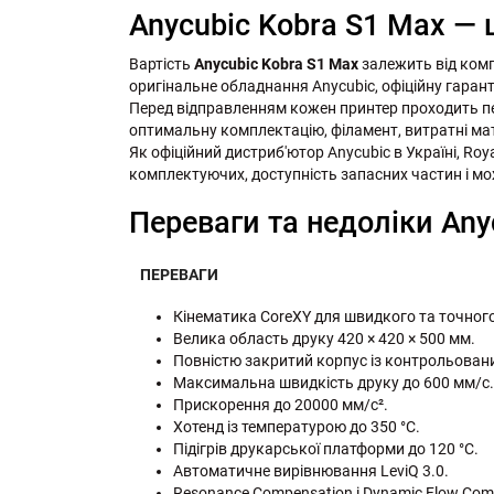
Anycubic Kobra S1 Max — ц
Вартість
Anycubic Kobra S1 Max
залежить від компл
оригінальне обладнання Anycubic, офіційну гарант
Перед відправленням кожен принтер проходить п
оптимальну комплектацію, філамент, витратні мат
Як офіційний дистриб'ютор Anycubic в Україні, Ro
комплектуючих, доступність запасних частин і мо
Переваги та недоліки Any
ПЕРЕВАГИ
Кінематика CoreXY для швидкого та точного
Велика область друку 420 × 420 × 500 мм.
Повністю закритий корпус із контрольова
Максимальна швидкість друку до 600 мм/с.
Прискорення до 20000 мм/с².
Хотенд із температурою до 350 °C.
Підігрів друкарської платформи до 120 °C.
Автоматичне вирівнювання LeviQ 3.0.
Resonance Compensation і Dynamic Flow Com