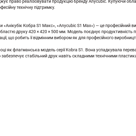
рджує право реалізовувати продукцію бренду Anycubic. Купуючи обла
фесійну технічну підтримку.
и «Анікубік Кобра S1 Макс», «Anycubic S1 Max») — це професійний 
бластю друку 420 × 420 × 500 мм. Модель поєднує продуктивність 
ції, що робить її відмінним вибором як для професійного виробництва
році як флагманська модель серії Kobra S1. Вона успадкувала пере
 забезпечує стабільний друк навіть складними технічними пластик