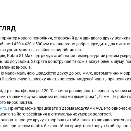
Огляд
принтер нового покоління, створений для швидкого друку великих 
області 420 × 420 × 500 мм він однаково добре підходить для вигот
тектурних макетів і серійного виробництва.
рів, Kobra S1 Max підтримує стабільний температурний режим усере
хильних до усадки. Закрита конструкція також знижує рівень шуму, п
великих виробів.
 із максимальною швидкістю друку до 600 мм/с, автоматичним вир
огії забезпечують високу якість поверхні моделей навіть при велики
.
ідігрів платформи до 120 °C значно розширюють перелік сумісних ма
тами та іншими сучасними матеріалами діаметром 1,75 мм. Це робит
ного виробництва.
Pro
. Принтер може працювати з двома модулями ACE Pro одночасн
мента та його зберігання в оптимальних умовах вологості.
олювати процес друку, створювати таймлапси та швидко реагувати 
ання принтером навіть без постійної присутності поруч із обладнан