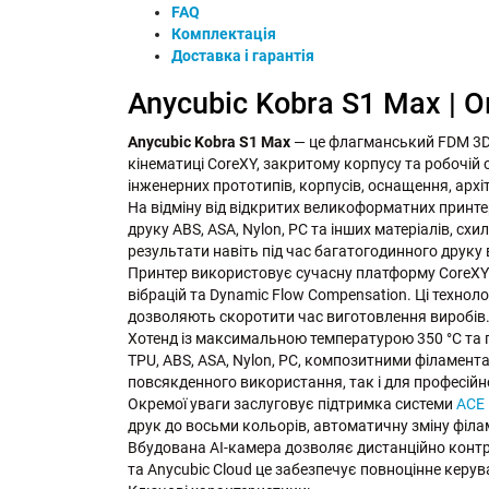
FAQ
Комплектація
Доставка і гарантія
Anycubic Kobra S1 Max | 
Anycubic Kobra S1 Max
— це флагманський FDM 3D-
кінематиці CoreXY, закритому корпусу та робочій 
інженерних прототипів, корпусів, оснащення, архі
На відміну від відкритих великоформатних принте
друку ABS, ASA, Nylon, PC та інших матеріалів, с
результати навіть під час багатогодинного друку 
Принтер використовує сучасну платформу CoreXY
вібрацій та Dynamic Flow Compensation. Ці технол
дозволяють скоротити час виготовлення виробів
Хотенд із максимальною температурою 350 °C та п
TPU, ABS, ASA, Nylon, PC, композитними філамен
повсякденного використання, так і для професій
Окремої уваги заслуговує підтримка системи
ACE 
друк до восьми кольорів, автоматичну зміну філа
Вбудована AI-камера дозволяє дистанційно контр
та Anycubic Cloud це забезпечує повноцінне керув