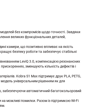
моделей без компромісів щодо точності. Завдяки
овлення великих функціональних деталей,
дині камери, що позитивно впливає на якість
окращує безпеку роботи та забезпечує стабільні
івнюванням LeviQ 3.0, компенсацією резонансних
х прискореннях, зменшують кількість дефектів і
теріалів. Kobra S1 Max підтримує друк PLA, PETG,
ь модель універсальним рішенням як для
о, забезпечуючи автоматичний багатокольоровий
на можливі помилки. Разом із підтримкою Wi-Fi
ням.