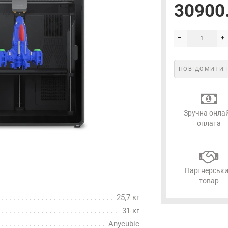
30900.
Електронна пошта
*
Підписатися
ПОВІДОМИТИ 
Зручна онла
оплата
Партнерськ
товар
25,7 кг
31 кг
Anycubic