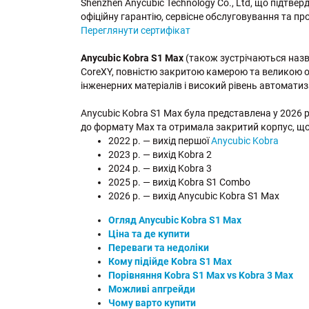
Shenzhen Anycubic Technology Co., Ltd, що підтве
офіційну гарантію, сервісне обслуговування та про
Переглянути сертифікат
Anycubic Kobra S1 Max
(також зустрічаються назв
CoreXY, повністю закритою камерою та великою о
інженерних матеріалів і високий рівень автоматиза
Anycubic Kobra S1 Max була представлена у 2026 
до формату Max та отримала закритий корпус, що
2022 р. — вихід першої
Anycubic Kobra
2023 р. — вихід Kobra 2
2024 р. — вихід Kobra 3
2025 р. — вихід Kobra S1 Combo
2026 р. — вихід Anycubic Kobra S1 Max
Огляд Anycubic Kobra S1 Max
Ціна та де купити
Переваги та недоліки
Кому підійде Kobra S1 Max
Порівняння Kobra S1 Max vs Kobra 3 Max
Можливі апгрейди
Чому варто купити