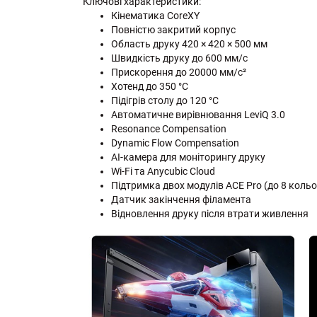
Ключові характеристики:
Кінематика CoreXY
Повністю закритий корпус
Область друку 420 × 420 × 500 мм
Швидкість друку до 600 мм/с
Прискорення до 20000 мм/с²
Хотенд до 350 °C
Підігрів столу до 120 °C
Автоматичне вирівнювання LeviQ 3.0
Resonance Compensation
Dynamic Flow Compensation
AI-камера для моніторингу друку
Wi-Fi та Anycubic Cloud
Підтримка двох модулів ACE Pro (до 8 кольо
Датчик закінчення філамента
Відновлення друку після втрати живлення