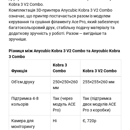
Kobra 3 V2 Combo.
Комплектація 3D-принтера Anycubic Kobra 3 V2 Combo
означає, що принтер постачається разом із модулем
керування та сушіння філаменту Ace Pro, який забезпечує
багатокольоровий друк, стабільну подачу матеріалу та
додаткову зручність у роботі. Разом — вигідніше та
зручніше.
Різниця між Anycubic Kobra 3 V2 Combo та Anycubic Kobra
3 Combo
Kobra 3
Функція
Combo
Kobra 3 V2 Combo
Об’єм друку
250×250×260
255×255×260 мм
мм
Підтримка 4‑8
Так (через
Так (підтримка
кольорів
модуль ACE
двох модулів ACE
Pro)
Pro з коробки)
Камера для
Ні
Є, 720p
моніторингу