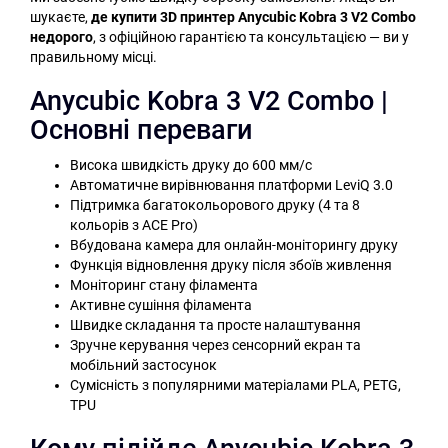
шукаєте,
де купити 3D принтер Anycubic Kobra 3 V2 Combo
недорого
, з офіційною гарантією та консультацією — ви у
правильному місці.
Anycubic Kobra 3 V2 Combo |
Основні переваги
Висока швидкість друку до 600 мм/с
Автоматичне вирівнювання платформи LeviQ 3.0
Підтримка багатокольорового друку (4 та 8
кольорів з ACE Pro)
Вбудована камера для онлайн-моніторингу друку
Функція відновлення друку після збоїв живлення
Моніторинг стану філамента
Активне сушіння філамента
Швидке складання та просте налаштування
Зручне керування через сенсорний екран та
мобільний застосунок
Сумісність з популярними матеріалами PLA, PETG,
TPU