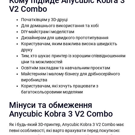
Кому підійде Anycubic Kobra 3
V2 Combo
Початківцям у 3D-друці
Для домашнього використання та хобі
DIY-майстрам і моделістам
Дизайнерам для швидкого прототипування
Користувачам, яким важлива висока швидкість
друку
Тим, хто шукає принтер із хорошим співвідношенням
ціни та можливостей
Освітнім закладам та навчальним проєктам
Майстерням і малому бізнесу для дрібносерійного
виробництва
Користувачам, які хочуть працювати з
багатокольоровими моделями
Мінуси та обмеження
Anycubic Kobra 3 V2 Combo
Як і будь-який 3D-принтер, Anycubic Kobra 3 V2 Combo має
певні особливості, які варто врахувати перед покупкою: