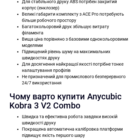
Для стабільного друку ABS потрібен закритий
корпус (енклозер)
Великі габарити комплекту з ACE Pro потребують
більше робочого простору
Багатокольоровий друк збільшує витрату
філамента
Вища ціна порівняно з базовими однокольоровими
моделями
Підвищений рівень шуму на максимальних
швидкостях друку
Для досягнення найкращої якості потрібне тонке
налаштування профілів
Не призначений для промислового безперервного
24/7 використання
Чому варто купити Anycubic
Kobra 3 V2 Combo
Швидка та ефективна робота завдяки високій
швидкості друку
Покращена автоматична калібровка платформи
підвищує якість першого шару