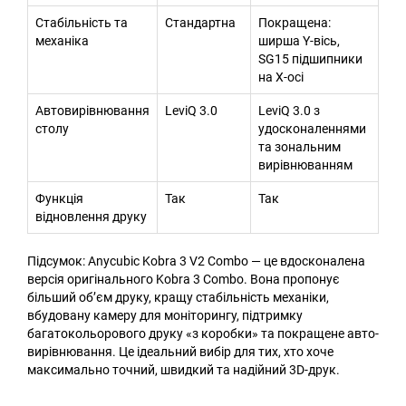
Стабільність та
Стандартна
Покращена:
механіка
ширша Y-вісь,
SG15 підшипники
на X-осі
Автовирівнювання
LeviQ 3.0
LeviQ 3.0 з
столу
удосконаленнями
та зональним
вирівнюванням
Функція
Так
Так
відновлення друку
Підсумок: Anycubic Kobra 3 V2 Combo — це вдосконалена
версія оригінального Kobra 3 Combo. Вона пропонує
більший об’єм друку, кращу стабільність механіки,
вбудовану камеру для моніторингу, підтримку
багатокольорового друку «з коробки» та покращене авто-
вирівнювання. Це ідеальний вибір для тих, хто хоче
максимально точний, швидкий та надійний 3D-друк.