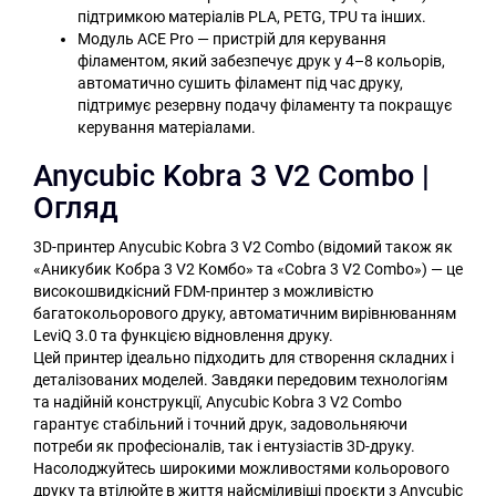
підтримкою матеріалів PLA, PETG, TPU та інших.
Модуль ACE Pro — пристрій для керування
філаментом, який забезпечує друк у 4–8 кольорів,
автоматично сушить філамент під час друку,
підтримує резервну подачу філаменту та покращує
керування матеріалами.
Anycubic Kobra 3 V2 Combo |
Огляд
3D-принтер Anycubic Kobra 3 V2 Combo (відомий також як
«Аникубик Кобра 3 V2 Комбо» та «Cobra 3 V2 Combo») — це
високошвидкісний FDM-принтер з можливістю
багатокольорового друку, автоматичним вирівнюванням
LeviQ 3.0 та функцією відновлення друку.
Цей принтер ідеально підходить для створення складних і
деталізованих моделей. Завдяки передовим технологіям
та надійній конструкції, Anycubic Kobra 3 V2 Combo
гарантує стабільний і точний друк, задовольняючи
потреби як професіоналів, так і ентузіастів 3D-друку.
Насолоджуйтесь широкими можливостями кольорового
друку та втілюйте в життя найсміливіші проєкти з Anycubic