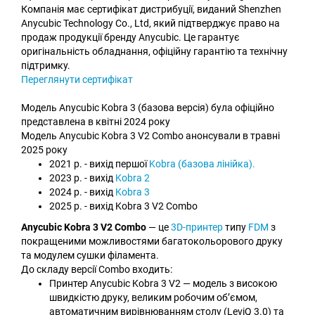
Компанія має сертифікат дистрибуції, виданий Shenzhen
Anycubic Technology Co., Ltd, який підтверджує право на
продаж продукції бренду Anycubic. Це гарантує
оригінальність обладнання, офіційну гарантію та технічну
підтримку.
Переглянути сертифікат
Модель Anycubic Kobra 3 (базова версія) була офіційно
представлена в квітні 2024 року
Модель Anycubic Kobra 3 V2 Combo анонсували в травні
2025 року
2021 р. - вихід першої
Kobra (базова лінійка).
2023 р. - вихід
Kobra 2
2024 р. - вихід
Kobra 3
2025 р. - вихід Kobra 3 V2 Combo
Anycubic Kobra 3 V2 Combo
— це
3D-принтер
типу
FDM
з
покращеними можливостями багатокольорового друку
та модулем сушки філамента.
До складу версії Combo входить:
Принтер Anycubic Kobra 3 V2 — модель з високою
швидкістю друку, великим робочим об’ємом,
автоматичним вирівнюванням столу (LeviQ 3.0) та