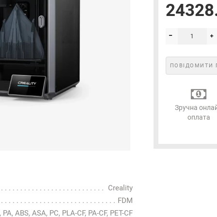
24328.
Електронна пошта
*
Підписатися
ПОВІДОМИТИ 
Зручна онла
оплата
Creality
FDM
 PA, ABS, ASA, PC, PLA-CF, PA-CF, PET-CF