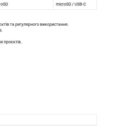
roSD
microSD / USB-C
оєктів та регулярного використання.
в.
ня проєктів.