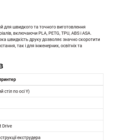
ий для швидкого та точного виготовлення
іалів, включаючи PLA, PETG, TPU, ABS і ASA.
ока швидкість друку дозволяє значно скоротити
ання, так і для інженерних, освітніх та
в
принтер
й стіл по осі Y)
 Drive
струкції екструдера