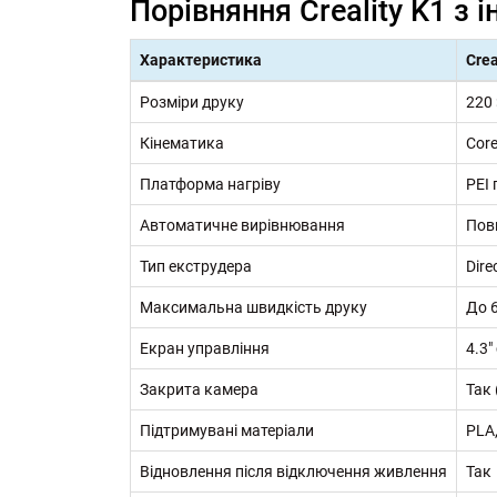
Порівняння Creality K1 з
Характеристика
Crea
Розміри друку
220 
Кінематика
Cor
Платформа нагріву
PEI
Автоматичне вирівнювання
Пов
Тип екструдера
Dire
Максимальна швидкість друку
До 
Екран управління
4.3″
Закрита камера
Так 
Підтримувані матеріали
PLA,
Відновлення після відключення живлення
Так