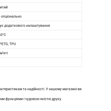
ритий
о опціонально
бує додаткового налаштування
60°C
PETG, TPU
м’яті
рактеристикам та надійності. У нашому магазині ви
ми функціями і чудовою якістю друку.