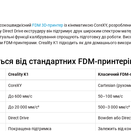
високошвидкісний
FDM 3D-принтер
із кінематикою CoreXY, розроблен
Direct Drive екструдеру він підтримує друк широким спектром матер
уальні функції калібрування спрощують підготовку до роботи. Вис
 FDM-принтерами. Creality K1 підходить як для домашнього використ
ється від стандартних FDM-принтері
Creality K1
Класичний FDM-
CoreXY
Cartesian (рухоми
До 600 мм/с
50–100 мм/с
До 20 000 мм/с²
500–3 000 мм/с²
Direct Drive
Bowden або Direct
Покращена підтримка
Залежить від кон