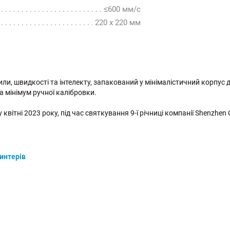
≤600 мм/с
220 х 220 мм
или, швидкості та інтелекту, запакований у мінімалістичний корпус
а мінімум ручної калібровки.
вітні 2023 року, під час святкування 9-ї річниці компанії Shenzhen Cr
интерів