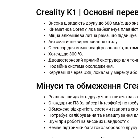
Creality K1 | Основні пере
Висока швидкість друку до 600 мм/с, що зн
Кінематика CoreXY, яка забезпечує плавність
Міцна алюмінієва литна рама, що підвищує ж
Автоматичне вирівнювання столу.
G-сенсор для компенсації резонансів, що зме
Хотенд до 300 °C.
Двошестерневий прямий екструдер для точн
Подвійна система охолодження.
Керування через USB, локальну мережу або 
Мінуси та обмеження Crea
Реальна швидкість друку часто нижча за за
Стандартне ПЗ (слайсер і інтерфейс) потре
Обмежена відкритість системи (закрита ек
Потребує калібрування та налаштування дл
Шум при роботі на високих швидкостях
Немає підтримки багатокольорового друку 