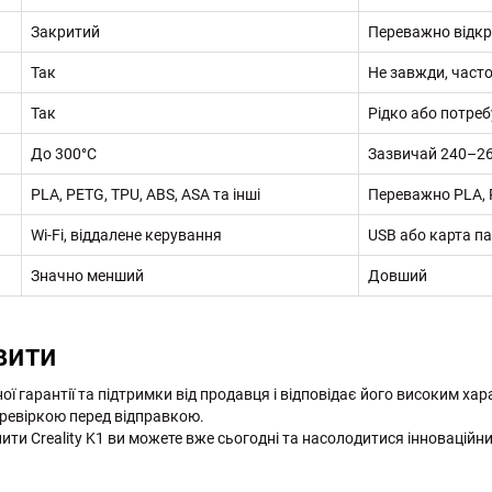
Закритий
Переважно відк
Так
Не завжди, част
Так
Рідко або потре
До 300°C
Зазвичай 240–2
PLA, PETG, TPU, ABS, ASA та інші
Переважно PLA, 
Wi-Fi, віддалене керування
USB або карта па
Значно менший
Довший
овити
ної гарантії та підтримки від продавця і відповідає його високим ха
еревіркою перед відправкою.
и Creality K1 ви можете вже сьогодні та насолодитися інноваційни