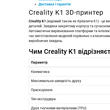
Доставка і гарантія
Creality K1 3D-принтер
Creality K1
(відомий також як Креалити K1) - це 
деталей. Завдяки закритому корпусу та сучасному 
Автоматичне вирівнювання платформи та інтелект
час виготовлення моделей порівняно з класичними
виробничих завдань.
Чим Creality K1 відрізня
Параметр
Кінематика
Максимальна швидкість друку
Прискорення
Тип екструдера
Друк гнучкими матеріалами (TPU)