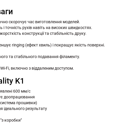
ваги
ачно скорочує час виготовлення моделей.
 і точність рухів навіть на високих швидкостях.
орсткість конструкції та стабільність друку.
ншує ringing (ефект хвиль) і покращує якість поверхні.
ого та стабільного подавання філаменту.
Wi-Fi, включно з віддаленим доступом.
lity K1
явлені 600 мм/с
бує доопрацювання
осистема прошивки)
я ідеального результату
"з коробки"