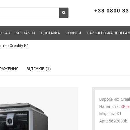
+38 0800 33
О НАС
КОНТАКТИ
ДОСТАВКА
НОВИНИ
ПАРТНЕРСЬКА ПРОГРАМ
нтер Creality K1
РАЖЕННЯ
ВІДГУКІВ (1)
Виробник:
Creal
Наявність:
Очік
Модель:
K1
Отримуйте першими новини про надходження,
Арт.: 5692833b
підписуйтесь!