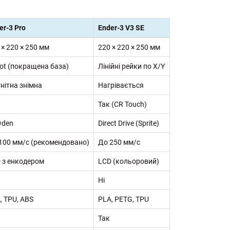
er-3 Pro
Ender-3 V3 SE
 × 220 × 250 мм
220 × 220 × 250 мм
lot (покращена база)
Лінійні рейки по X/Y
нітна знімна
Нагрівається
Так (CR Touch)
wden
Direct Drive (Sprite)
100 мм/с (рекомендовано)
До 250 мм/с
 з енкодером
LCD (кольоровий)
Ні
, TPU, ABS
PLA, PETG, TPU
Так