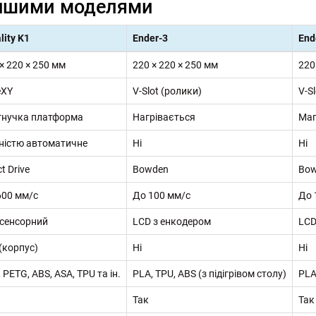
 іншими моделями
lity K1
Ender-3
End
× 220 × 250 мм
220 × 220 × 250 мм
220
eXY
V-Slot (ролики)
V-S
 гнучка платформа
Нагрівається
Маг
ністю автоматичне
Ні
Ні
ct Drive
Bowden
Bo
600 мм/с
До 100 мм/с
До 
 сенсорний
LCD з енкодером
LCD
(корпус)
Ні
Ні
 PETG, ABS, ASA, TPU та ін.
PLA, TPU, ABS (з підігрівом столу)
PLA
Так
Так