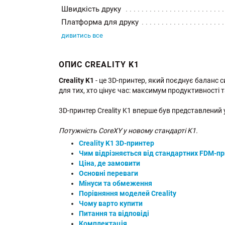
Швидкість друку
Платформа для друку
дивитись все
ОПИС CREALITY K1
Creality K1
- це 3D-принтер, який поєднує баланс с
для тих, хто цінує час: максимум продуктивності т
3D-принтер Creality K1 вперше був представлений у к
Потужність CoreXY у новому стандарті K1.
Creality K1 3D-принтер
Чим відрізняється від стандартних FDM-пр
Ціна, де замовити
Основні переваги
Мінуси та обмеження
Порівняння моделей Creality
Чому варто купити
Питання та відповіді
Комплектація