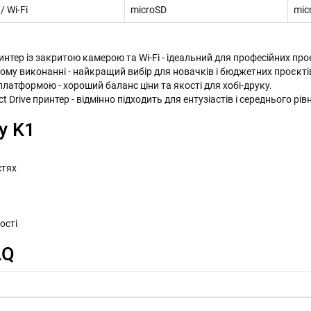
/ Wi-Fi
microSD
mic
ринтер із закритою камерою та Wi-Fi - ідеальний для професійних пр
овому виконанні - найкращий вибір для новачків і бюджетних проєкті
платформою - хороший баланс ціни та якості для хобі-друку.
ect Drive принтер - відмінно підходить для ентузіастів і середнього рів
y K1
стях
ості
AQ