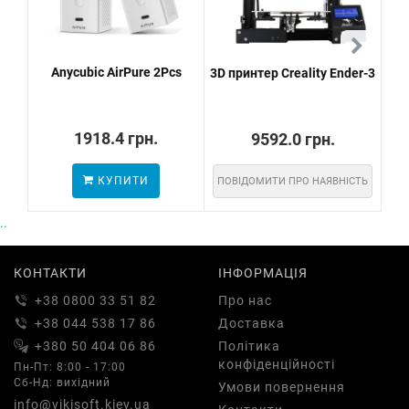
Anycubic AirPure 2Pcs
3D принтер Creality Ender-3
Соп
Cr
1918.4 грн.
9592.0 грн.
КУПИТИ
ПОВІДОМИТИ ПРО НАЯВНІСТЬ
..
КОНТАКТИ
ІНФОРМАЦІЯ
+38 0800 33 51 82
Про нас
+38 044 538 17 86
Доставка
+380 50 404 06 86
Політика
конфіденційності
Пн-Пт: 8:00 - 17:00
Сб-Нд: вихідний
Умови повернення
info@vikisoft.kiev.ua