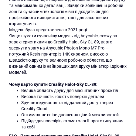
та максимальної деталізації. Завдяки збільшеній робочій
зоні та сучасним технологіям він підходить як для
професійного використання, так і для захоплених
користувачів.
Модель була представлена в 2021 році.
Якщо шукати сучаснішу модель від Anycubic, схожу за
характеристиками до Creality Halot-Sky CL-89, варто
звернути увагу на Anycubic Photon Mono M7 Pro —
потужний Resin-принтер із 14K-екраном, високою
швидкістю друку та великою робочою областю, що
визнаний одним із найкращих для друку мініатюр і дрібних
моделей.
Чому варто купити Creality Halot-Sky CL-89:
Велика область друку для масштабних проєктів
Висока точність і якість поверхні деталей
Зручне керування та віддалений доступ через
Creality Cloud
Оптимальне співвідношення ціни й можливостей
Підійде для ювелірів, стоматології, прототипування
та хобі
FAQ - Поширені запитання про Creality Halot-Sky CL-89