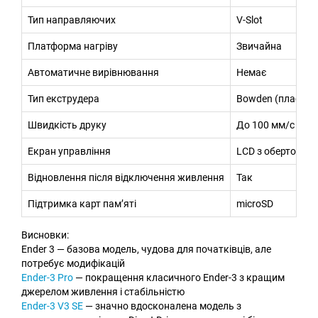
Тип направляючих
V-Slot
Платформа нагріву
Звичайна
Автоматичне вирівнювання
Немає
Тип екструдера
Bowden (пластик
Швидкість друку
До 100 мм/с
Екран управління
LCD з обертовим
Відновлення після відключення живлення
Так
Підтримка карт пам’яті
microSD
Висновки:
Ender 3 — базова модель, чудова для початківців, але
потребує модифікацій
Ender-3 Pro
— покращення класичного Ender-3 з кращим
джерелом живлення і стабільністю
Ender-3 V3 SE
— значно вдосконалена модель з