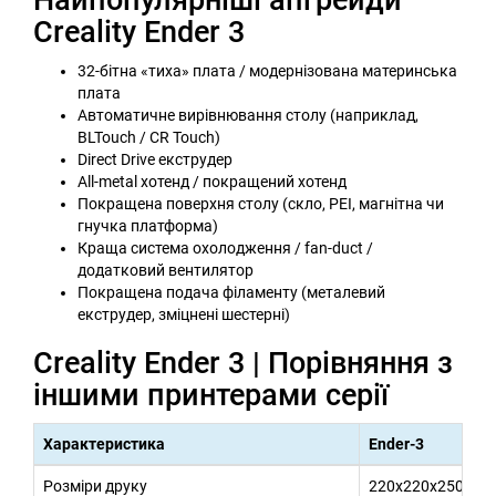
Creality Ender 3
32-бітна «тиха» плата / модернізована материнська
плата
Автоматичне вирівнювання столу (наприклад,
BLTouch / CR Touch)
Direct Drive екструдер
All-metal хотенд / покращений хотенд
Покращена поверхня столу (скло, PEI, магнітна чи
гнучка платформа)
Краща система охолодження / fan-duct /
додатковий вентилятор
Покращена подача філаменту (металевий
екструдер, зміцнені шестерні)
Creality Ender 3 | Порівняння з
іншими принтерами серії
Характеристика
Ender-3
Розміри друку
220x220x250 мм