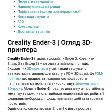
Переваги та недоліки
Найпопулярніші апгрейди
Порівняння з іншими принтерами серії
Чому варто купити
FAQ
Комплектація
Доставка і гарантія
Creality Ender-3 | Огляд 3D-
принтера
Creality Ender-3
(також відомий як Ender 3, Креалити
Ендер 3 та Ендер 3) — це один із найпопулярніших
бюджетних
3D-принтерів
у світі, який заслужено
вважається еталоном для старту в FDM 3D-друці. Це
FDM-
принтер
, що працює за технологією пошарового
наплавлення матеріалу та використовує
філаменти для
3D-друку
. Модель
Ender-3
поєднує доступну ціну, стабільну
механіку та можливість глибокої модернізації, що робить її
ідеальним вибором для дому, навчання, хобі та створення
прототипів.
Однією з головних переваг Ender-3 є його простота.