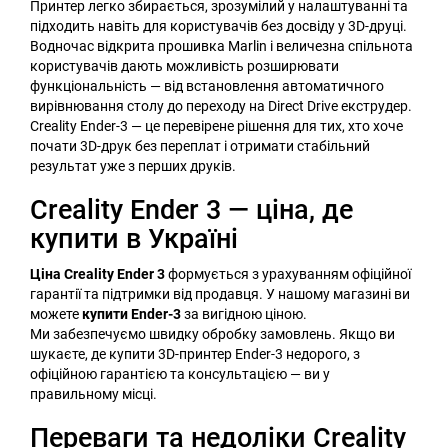
Принтер легко збирається, зрозумілий у налаштуванні та
підходить навіть для користувачів без досвіду у 3D-друці.
Водночас відкрита прошивка Marlin і величезна спільнота
користувачів дають можливість розширювати
функціональність — від встановлення автоматичного
вирівнювання столу до переходу на Direct Drive екструдер.
Creality Ender-3 — це перевірене рішення для тих, хто хоче
почати 3D-друк без переплат і отримати стабільний
результат уже з перших друків.
Creality Ender 3 — ціна, де
купити в Україні
Ціна Creality Ender 3
формується з урахуванням офіційної
гарантії та підтримки від продавця. У нашому магазині ви
можете
купити Ender-3
за вигідною ціною.
Ми забезпечуємо швидку обробку замовлень. Якщо ви
шукаєте, де купити 3D-принтер Ender-3 недорого, з
офіційною гарантією та консультацією — ви у
правильному місці.
Переваги та недоліки Creality