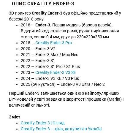
ОПИС CREALITY ENDER-3
3D-принтер
Creality Ender-3
був офіційно представлений у
березні 2018 року.
2018 —
Ender-3
. Перша модель (базова версія).
Відкритий код, сталева рама, ручне вирівнювання
стола, сопло 0.4 мм, друк до 220×220×250 мм
2018 —
Creality Ender-3 Pro
2020 — Ender-3 V2
2021 — Ender-3 Max / Max Neo
2022 — Ender-3 S1
2022 — Ender-3 S1 Pro / S1 Plus
2023 —
Creality Ender-3 V3 SE
2024 — Ender-3 V3 KE / V3 Plus
2025 (очікується) — Ender-3 V3 Ultra / Neo 2
Перший Ender-3 залишається однією з найпопулярніших
DIY-моделей у світі завдяки відкритості прошивки (Marlin) і
величезній спільноті.
Зміст
Creality Ender-3 | Огляд
Creality Ender-3 — ціна, де купити в Україні