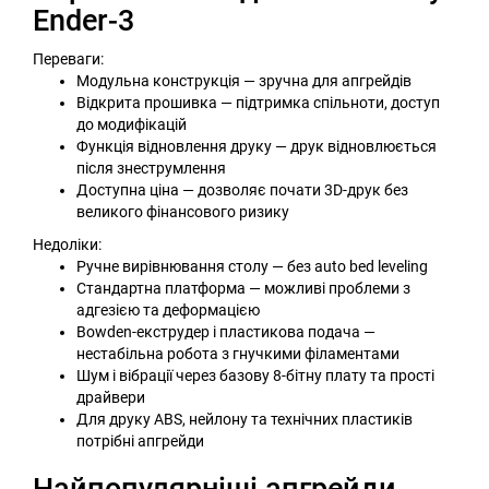
Ender-3
Переваги:
Модульна конструкція — зручна для апгрейдів
Відкрита прошивка — підтримка спільноти, доступ
до модифікацій
Функція відновлення друку — друк відновлюється
після знеструмлення
Доступна ціна — дозволяє почати 3D-друк без
великого фінансового ризику
Недоліки:
Ручне вирівнювання столу — без auto bed leveling
Стандартна платформа — можливі проблеми з
адгезією та деформацією
Bowden-екструдер і пластикова подача —
нестабільна робота з гнучкими філаментами
Шум і вібрації через базову 8-бітну плату та прості
драйвери
Для друку ABS, нейлону та технічних пластиків
потрібні апгрейди
Найпопулярніші апгрейди