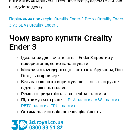
автоматичним рівнем, Direct Drive екструдером і більшою
швидкістю друку.
Порівняння принтерів: Creality Ender-3 Pro vs Creality Ender-
3 V3 SE vs Creality Ender-3
Чому варто купити Creality
Ender 3
Ідеальний для початківців — Ender 3 простий у
використанні, легко налаштувати
Можливість модернізації — авто-калібрування, Direct
Drive, тихі драйвери
Велика спільнота користувачів — сотні інструкцій,
відео та рішень онлайн
Ремонтопридатність та дешеві запчастини
Підтримує матеріали —
PLA пластик
,
ABS пластик
,
PETG пластик
,
TPU пластик
Оптимальне співвідношення ціна/якість