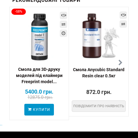
РЕКОМЕНДОВАНІ ТОВАРИ
-58%
-5
Смола для 3D-друку
Смола Anycubic Standard
моделей під елайнери
Resin clear 0.5кг
м
Freeprint model...
5400.0 грн.
872.0 грн.
12875.0 грн.
ПОВІДОМИТИ ПРО НАЯВНІСТЬ
КУПИТИ
..