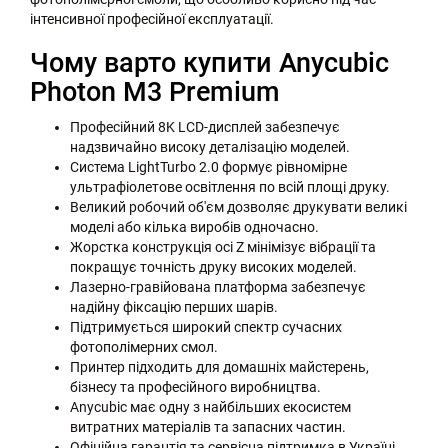
інтенсивної професійної експлуатації.
Чому варто купити Anycubic
Photon M3 Premium
Професійний 8K LCD-дисплей забезпечує
надзвичайно високу деталізацію моделей.
Система LightTurbo 2.0 формує рівномірне
ультрафіолетове освітлення по всій площі друку.
Великий робочий об'єм дозволяє друкувати великі
моделі або кілька виробів одночасно.
Жорстка конструкція осі Z мінімізує вібрації та
покращує точність друку високих моделей.
Лазерно-гравійована платформа забезпечує
надійну фіксацію перших шарів.
Підтримується широкий спектр сучасних
фотополімерних смол.
Принтер підходить для домашніх майстерень,
бізнесу та професійного виробництва.
Anycubic має одну з найбільших екосистем
витратних матеріалів та запасних частин.
Офіційна гарантія та сервісна підтримка в Україні.