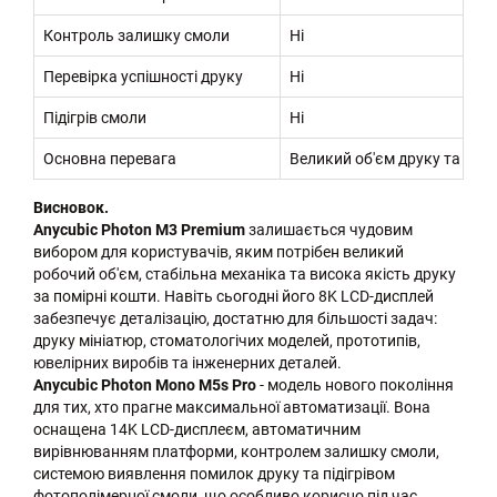
Контроль залишку смоли
Ні
Перевірка успішності друку
Ні
Підігрів смоли
Ні
Основна перевага
Великий об'єм друку та пер
Висновок.
Anycubic Photon M3 Premium
залишається чудовим
вибором для користувачів, яким потрібен великий
робочий об'єм, стабільна механіка та висока якість друку
за помірні кошти. Навіть сьогодні його 8K LCD-дисплей
забезпечує деталізацію, достатню для більшості задач:
друку мініатюр, стоматологічих моделей, прототипів,
ювелірних виробів та інженерних деталей.
Anycubic Photon Mono M5s Pro
- модель нового покоління
для тих, хто прагне максимальної автоматизації. Вона
оснащена 14K LCD-дисплеєм, автоматичним
вирівнюванням платформи, контролем залишку смоли,
системою виявлення помилок друку та підігрівом
фотополімерної смоли, що особливо корисно під час