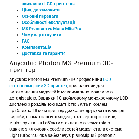
звичайних LCD-принтерів
Ціна, де замовити
Основні переваги
Особливості експлуатації
M3 Premium vs Mono M5s Pro
Чому варто купити
FAQ
Комплектація
Доставка та гарантія
Anycubic Photon M3 Premium 3D-
принтер
Anycubic Photon M3 Premium - це професійний
LCD
фотополімерний 3D-принтер
, призначений для
виготовлення моделей із максимально можливою
деталізацією. Завдяки 10-дюймовому монохромному LCD-
дисплею з роздільною здатністю 8K та пікселем
приблизно 28 мкм принтер дозволяє друкувати ювелірні
вироби, стоматологічні моделі, інженерні прототипи,
мініатюри та інші об'єкти зі складною геометрією.
Однією з ключових особливостей моделі стала система
LightTurbo 2.0, яка забезпечує рівномірний розподіл