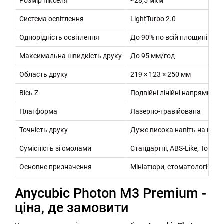
Розмір пікселя
≈28,5 мкм
Система освітлення
LightTurbo 2.0
Однорідність освітлення
До 90% по всій площині
Максимальна швидкість друку
До 95 мм/год
Область друку
219 × 123 × 250 мм
Вісь Z
Подвійні лінійні напрямні т
Платформа
Лазерно-гравійована
Точність друку
Дуже висока навіть на вели
Сумісність зі смолами
Стандартні, ABS-Like, Tough, 
Основне призначення
Мініатюри, стоматологія, юв
Anycubic Photon M3 Premium -
ціна, де замовити