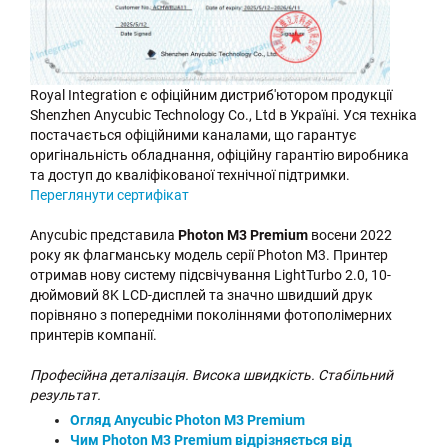
Royal Integration є офіційним дистриб'ютором продукції
Shenzhen Anycubic Technology Co., Ltd в Україні. Уся техніка
постачається офіційними каналами, що гарантує
оригінальність обладнання, офіційну гарантію виробника
та доступ до кваліфікованої технічної підтримки.
Переглянути сертифікат
Anycubic представила
Photon M3 Premium
восени 2022
року як флагманську модель серії Photon M3. Принтер
отримав нову систему підсвічування LightTurbo 2.0, 10-
дюймовий 8K LCD-дисплей та значно швидший друк
порівняно з попередніми поколіннями фотополімерних
принтерів компанії.
Професійна деталізація. Висока швидкість. Стабільний
результат.
Огляд Anycubic Photon M3 Premium
Чим Photon M3 Premium відрізняється від