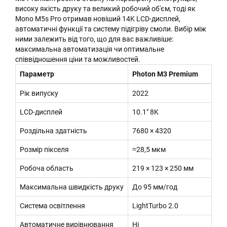
високу якість друку та великий робочий об'єм, тоді як
Mono M5s Pro отримав новіший 14K LCD-дисплей,
автоматичні функції та систему підігріву смоли. Вибір між
ними залежить від того, що для вас важливіше:
максимальна автоматизація чи оптимальне
співвідношення ціни та можливостей.
Параметр
Photon M3 Premium
Рік випуску
2022
LCD-дисплей
10.1" 8K
Роздільна здатність
7680 × 4320
Розмір пікселя
≈28,5 мкм
Робоча область
219 × 123 × 250 мм
Максимальна швидкість друку
До 95 мм/год
Система освітлення
LightTurbo 2.0
Автоматичне вирівнювання
Ні