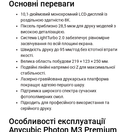
Основні переваги
10,1-дюймовий монохромний LCD-дисплей із
роздільною здатністю 8K.
Піксель приблизно 28,5 мкм для друку моделей з
високою деталізацією.
Система LightTurbo 2.0 забезпечує рівномірне
засвічування по всій площині екрана.
Швидкість друку до 95 мм/год без істотної втрати
якості.
Велика область побудови 219 × 123 × 250 мм.
Подвійні лінійні напрямні осі Z для максимальної
стабільності.
Лазерно-гравійована друкарська платформа
покращує адгезію першого шару.
Підтримка широкого спектра сучасних
фотополімерних смол.
Підходить для професійного використання та
серійного друку.
Особливості експлуатації
Anycubic Photon M3 Premium