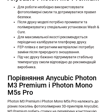
Для роботи необхідно використовувати
фотополімерні смоли та дотримуватися правил
безпеки.
Після друку моделі потрібно промивати та
полімеризувати у спеціальних установках Wash &
Cure.
Для максимальної якості рекомендується
періодично калібрувати платформу друку.
FEP-плівка є витратним матеріалом і потребує
заміни після природного зношування.
Під час друку бажано підтримувати стабільну
температуру смоли відповідно до рекомендацій
виробника.
Порівняння Anycubic Photon
M3 Premium і Photon Mono
M5s Pro
Photon M3 Premium і Photon Mono M5s Pro належать до
різних поколінь фотополімерних 3D-принтерів Anycubic.
M3 Premium робить ставку на перевірену конструкцію,