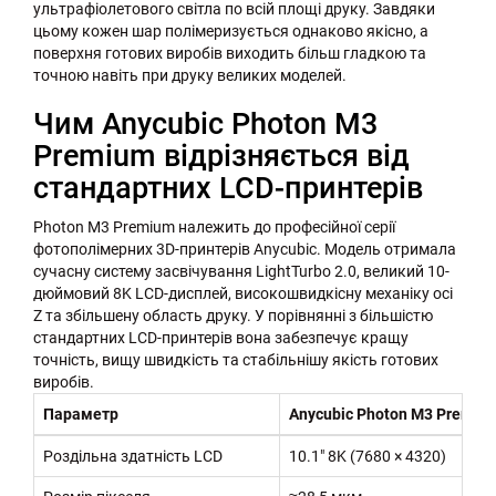
ультрафіолетового світла по всій площі друку. Завдяки
цьому кожен шар полімеризується однаково якісно, а
поверхня готових виробів виходить більш гладкою та
точною навіть при друку великих моделей.
Чим Anycubic Photon M3
Premium відрізняється від
стандартних LCD-принтерів
Photon M3 Premium належить до професійної серії
фотополімерних 3D-принтерів Anycubic. Модель отримала
сучасну систему засвічування LightTurbo 2.0, великий 10-
дюймовий 8K LCD-дисплей, високошвидкісну механіку осі
Z та збільшену область друку. У порівнянні з більшістю
стандартних LCD-принтерів вона забезпечує кращу
точність, вищу швидкість та стабільнішу якість готових
виробів.
Параметр
Anycubic Photon M3 Premiu
Роздільна здатність LCD
10.1" 8K (7680 × 4320)