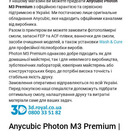
У нашому магазині ви можете придбати
Anycubic Photon
M3 Premium
з офіційною гарантією та сервісною
підтримкою в Україні. Ми постачаємо лише оригінальне
обладнання Anycubic, яке надходить офіційними каналами
від виробника.
Разом із принтером ви можете замовити фотополімерні
смоли, запасні FEP та ACF-плівки, ванночки для смоли,
засоби очищення моделей, а також установки
Wash & Cure
для професійної післяобробки виробів.
Photon M3 Premium однаково добре підходить як для
домашньої майстерні, так і для невеликого виробництва,
зуботехнічних лабораторій, ювелірних майстерень або
конструкторських бюро, де потрібні висока точність і
стабільна якість друку.
Замовлення оперативно відправляються по всій Україні.
Перед покупкою наші спеціалісти допоможуть підібрати
оптимальну смолу, налаштування друку та витратні
матеріали саме для ваших задач.
Anycubic Photon M3 Premium |