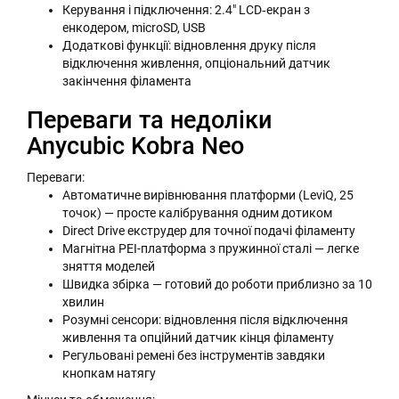
Керування і підключення: 2.4" LCD‑екран з
енкодером, microSD, USB
Додаткові функції: відновлення друку після
відключення живлення, опціональний датчик
закінчення філамента
Переваги та недоліки
Anycubic Kobra Neo
Переваги:
Автоматичне вирівнювання платформи (LeviQ, 25
точок) — просте калібрування одним дотиком
Direct Drive екструдер для точної подачі філаменту
Магнітна PEI-платформа з пружинної сталі — легке
зняття моделей
Швидка збірка — готовий до роботи приблизно за 10
хвилин
Розумні сенсори: відновлення після відключення
живлення та опційний датчик кінця філаменту
Регульовані ремені без інструментів завдяки
кнопкам натягу