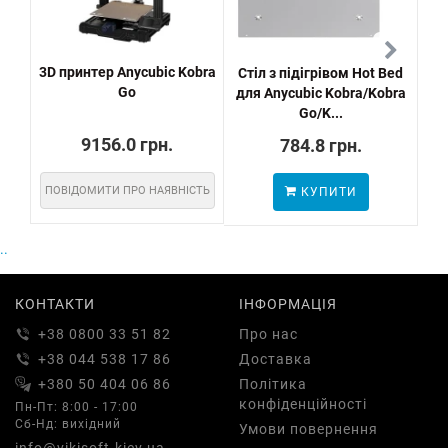
3D принтер Anycubic Kobra
Стіл з підігрівом Hot Bed
На
Go
для Anycubic Kobra/Kobra
Go/K...
9156.0 грн.
784.8 грн.
ПОВІДОМИТИ ПРО НАЯВНІСТЬ
КУПИТИ
..
КОНТАКТИ
ІНФОРМАЦІЯ
+38 0800 33 51 82
Про нас
+38 044 538 17 86
Доставка
+380 50 404 06 86
Політика
конфіденційності
Пн-Пт: 8:00 - 17:00
Сб-Нд: вихідний
Умови повернення