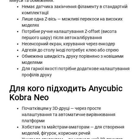
Мінуси та обмеження:
Немає датчика закінчення філаменту в стандартній
комплектації
Лише одна Z-вісь — можливі перекоси на високих
моделях
Потрібне ручне налаштування Z-offset (висота
першого шару) після автокалібрування
Несенсорний екран, керування через енкодер
Адгезія до столу іноді потребує клею або спрею
Обмежена швидкість друку порівняно з новішими
моделями
Для гарної якості потрібне додаткове налаштування
профілів друку
Для кого підходить Anycubic
Kobra Neo
Початківцям у 3D-друці — через просте
налаштування та автоматичне вирівнювання
платформи
Хобістам та майстрам-аматорам — для створення
моделей, фігурок, корисних речей