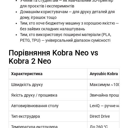
Учням та студентам — як навчальний 3D-принтер
для проєктів і експериментів
Домашнім користувачам — для друку деталей для
дому, іграшок тощо
Тим, хто хоче бюджетну машину з хорошою якістю —
без зайвих складних налаштувань
Тим, хто використовує поширені матеріали (PLA,
PETG, TPU) — універсальний діапазон сумісності
Порівняння Kobra Neo vs
Kobra 2 Neo
Характеристика
Anycubic Kobra Neo
Швидкість друку
Максимум ~100 мм/
Якість друку / прошивка
Звичайна прошивка M
Автовирівнювання столу
LeviQ — ручне налаш
Тип екструдера
Direct Drive
Температура екструдера
До 260 °C