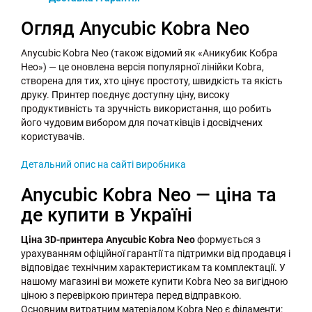
Огляд Anycubic Kobra Neo
Anycubic Kobra Neo (також відомий як «Аникубик Кобра
Нео») — це оновлена версія популярної лінійки Kobra,
створена для тих, хто цінує простоту, швидкість та якість
друку. Принтер поєднує доступну ціну, високу
продуктивність та зручність використання, що робить
його чудовим вибором для початківців і досвідчених
користувачів.
Детальний опис на сайті виробника
Anycubic Kobra Neo — ціна та
де купити в Україні
Ціна 3D-принтера Anycubic Kobra Neo
формується з
урахуванням офіційної гарантії та підтримки від продавця і
відповідає технічним характеристикам та комплектації. У
нашому магазині ви можете купити Kobra Neo за вигідною
ціною з перевіркою принтера перед відправкою.
Основним витратним матеріалом Kobra Neo є філаменти: