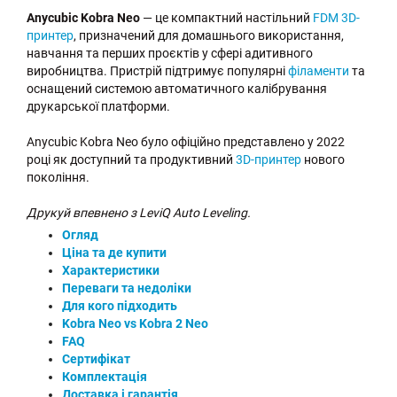
Anycubic Kobra Neo
— це компактний настільний
FDM 3D-
принтер
, призначений для домашнього використання,
навчання та перших проєктів у сфері адитивного
виробництва. Пристрій підтримує популярні
філаменти
та
оснащений системою автоматичного калібрування
друкарської платформи.
Anycubic Kobra Neo було офіційно представлено у 2022
році як доступний та продуктивний
3D-принтер
нового
покоління.
Друкуй впевнено з LeviQ Auto Leveling.
Огляд
Ціна та де купити
Характеристики
Переваги та недоліки
Для кого підходить
Kobra Neo vs Kobra 2 Neo
FAQ
Сертифікат
Комплектація
Доставка і гарантія